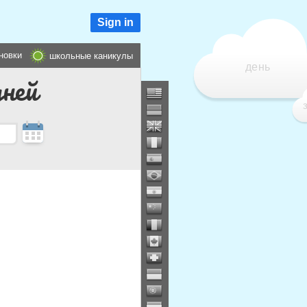
Sign in
новки
школьные каникулы
день
дней