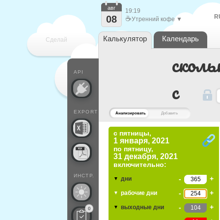
авг
19:19
R
08
☕
Утренний кофе ▼
Калькулятор
Календарь
Сделай
сколь
каждый
API
c
EXPORT
Анализировать
Добавить
с пятницы,
1 января, 2021
по
пятницу,
31 декабря, 2021
включительно:
ИНСТР.
-
+
дни
▼
-
+
рабочие дни
▼
-
+
выходные дни
▼
0