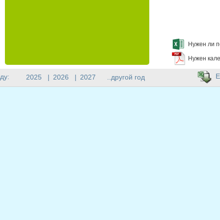
Нужен ли п
Нужен кале
E
ду:
2025
|
2026
|
2027
..другой год