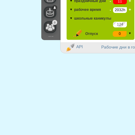
-
+
праздничные дни
▼
-
+
рабочее время
▼
школьные каникулы
▼
0
Отпуск
▼
...
API
Рабочие дни в го