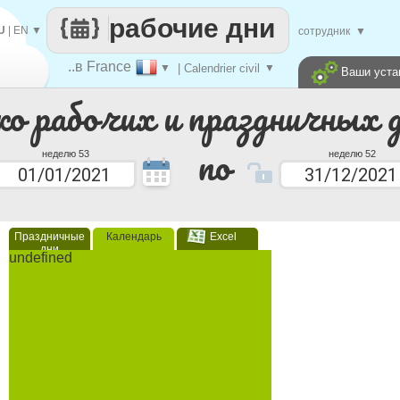
рабочие дни
U
|
EN
▼
сотрудник
▼
..в France
▼
| Calendrier civil
▼
Ваши уста
ко рабочих и праздничных 
по
неделю 53
неделю 52
Праздничные
Календарь
Excel
дни
undefined