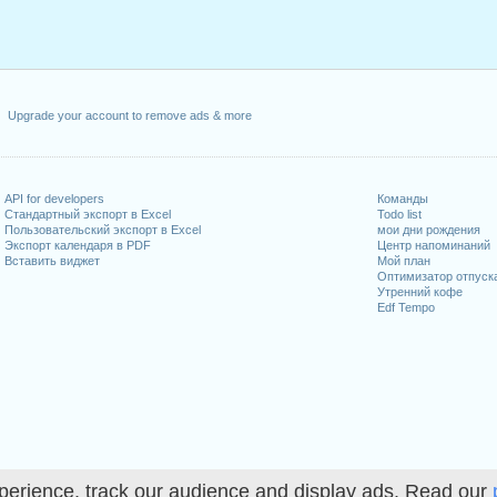
Upgrade your account to remove ads & more
API for developers
Команды
Стандартный экспорт в Excel
Todo list
Пользовательский экспорт в Excel
мои дни рождения
Экспорт календаря в PDF
Центр напоминаний
Вставить виджет
Мой план
Оптимизатор отпуск
Утренний кофе
Edf Tempo
perience, track our audience and display ads. Read our