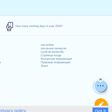
How many working days in year 2026?
настройки
школьные каникулы
Lundi de pentecôte
Страница входа
Контактная информация
а
Правовая информация
Share
AI
Оп
privacy policy.
Got it