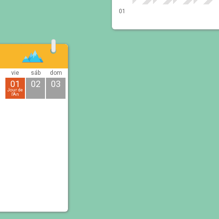
01
vie
sáb
dom
01
02
03
Jour de
l'An