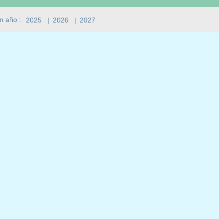
n año :
2025
|
2026
|
2027