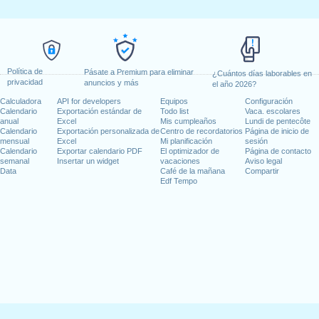
Política de
Pásate a Premium para eliminar
¿Cuántos días laborables en
privacidad
anuncios y más
el año 2026?
Calculadora
API for developers
Equipos
Configuración
Calendario
Exportación estándar de
Todo list
Vaca. escolares
anual
Excel
Mis cumpleaños
Lundi de pentecôte
Calendario
Exportación personalizada de
Centro de recordatorios
Página de inicio de
mensual
Excel
Mi planificación
sesión
Calendario
Exportar calendario PDF
El optimizador de
Página de contacto
semanal
Insertar un widget
vacaciones
Aviso legal
Data
Café de la mañana
Compartir
Edf Tempo