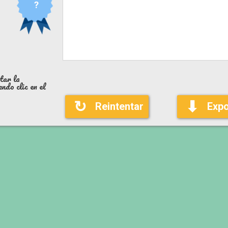
?
tar la
ndo clic en el
↻
⬇
Reintentar
Expo