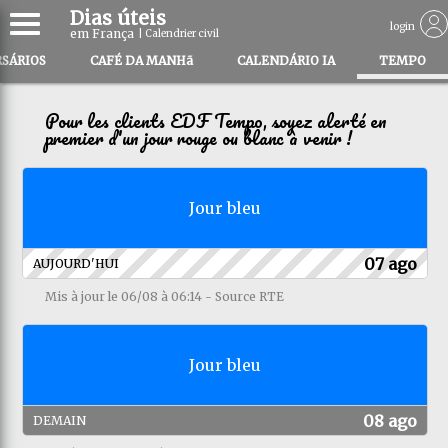
Dias úteis
login
em França
| Calendrier civil
RSÁRIOS
CAFÉ DA MANHã
CALENDÁRIO IA
TEMPO
Pour les clients EDF Tempo, soyez alerté en
premier d'un jour rouge ou blanc à venir !
Jour bleu
07 ago
AUJOURD'HUI
Mis à jour le 06/08 à 06:14 - Source RTE
Jour bleu
08 ago
DEMAIN