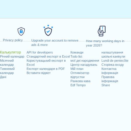
Privacy policy
Upgrade your account to remove
How many working days in
ads & more
year 2026?
Калькулятор
API for developers
Команди
налаштування
Річний календар
Стандартний експорт в Excel
Todo list
шкільні канікули
Місячний
Користувацький експорт в
мої дні народження
Lundi de pentecôte
календар
Excel
Центр нагадувань
Сторінка входу
Тижневий
Експорт календаря в PDF
Мій план
Контактна
календар
Вставити віджет
Оптимізатор
інформація
Дані
відпустки
Правова
Ранкова кава
інформація
Edf Tempo
Share