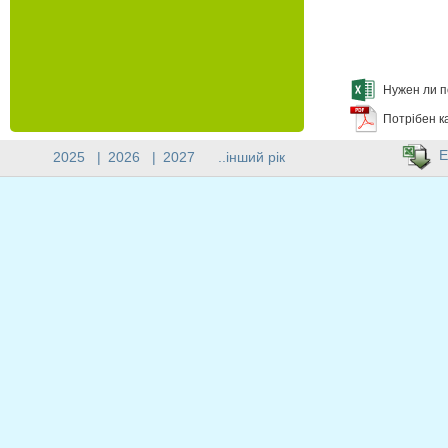
Нужен ли п
Потрібен к
E
2025
|
2026
|
2027
..інший рік