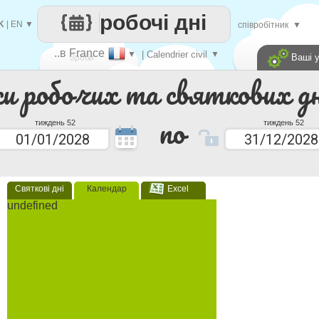
робочі дні
K
|
EN
▼
співробітник
▼
..в France
▼
| Calendrier civil
▼
Ваші 
Зроби
ки робочих та святкових дн
кожен
по
тиждень 52
тиждень 52
Святкові дні
Календар
Excel
undefined