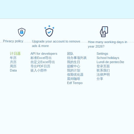
Privacy policy
Upgrade your account to remove
How many working days in
ads & more
year 2026?
计日器
API for developers
团队
Settings
年历
标准Excel导出
待办事项列表
School holidays
月历
自定义Excel导出
我的生日
Lundi de pentecôte
周历
导出PDF日历
提醒中心
登录页面
Data
嵌入小部件
我的计划
联系我们
假期优化器
法律声明
晨间咖啡
分享
Edf Tempo