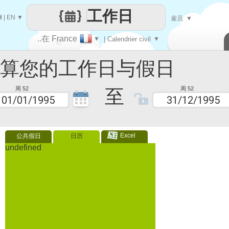
工作日
H
|
EN
▼
雇员
▼
..在 France
▼
| Calendrier civil
▼
让
您的工作日与假日
每一天
至
周 52
周 52
Excel
公共假日
日历
undefined