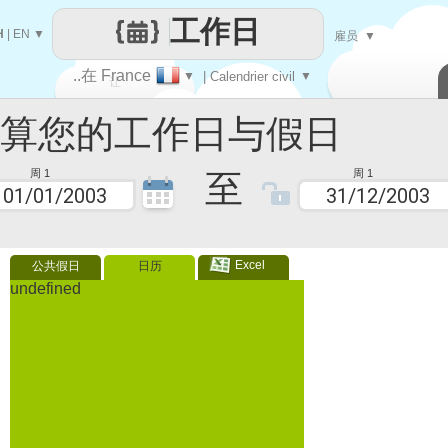
工作日
H
|
EN
▼
雇员
▼
..在 France
▼
| Calendrier civil
▼
让
您的工作日与假日
每一天
至
周 1
周 1
Excel
公共假日
日历
undefined