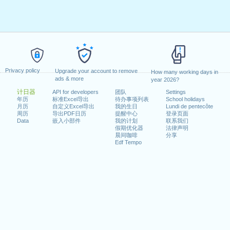
Privacy policy
Upgrade your account to remove
How many working days in
ads & more
year 2026?
计日器
API for developers
团队
Settings
年历
标准Excel导出
待办事项列表
School holidays
月历
自定义Excel导出
我的生日
Lundi de pentecôte
周历
导出PDF日历
提醒中心
登录页面
Data
嵌入小部件
我的计划
联系我们
假期优化器
法律声明
晨间咖啡
分享
Edf Tempo