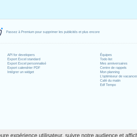
Passez à Premium pour supprimer les publicités et plus encore
API for developers
Équipes
Export Excel standard
Todo list
Export Excel personnalisé
Mes anniversaires
Export calendrier PDF
Centre de rappels
Intégrer un widget
Mon planning
L'optimiseur de vacance
Café du matin
Edf Tempo
ure expérience utilisateur, suivre notre audience et affic