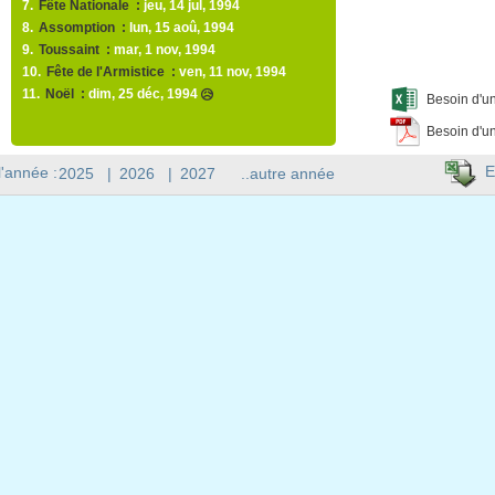
7.
Fête Nationale :
jeu, 14 jul, 1994
8.
Assomption :
lun, 15 aoû, 1994
9.
Toussaint :
mar, 1 nov, 1994
10.
Fête de l'Armistice :
ven, 11 nov, 1994
11.
Noël :
dim, 25 déc, 1994
😥
Besoin d'un
Besoin d'un
E
l'année :
2025
|
2026
|
2027
..autre année