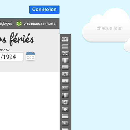
Connexion
églages
vacances scolaires
chaque jour
s fériés
ine 52