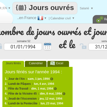
Jours ouvrés
R
|
EN
▼
Salarié
▼
..en France
▼
| Calendrier civil
▼
R
nombre de jours ouvrés et jour
et le
semaine 52
sema
Jours fériés
Calendrier
Excel
Jours fériés sur l'année 1994 :
1.
Jour de l'An :
sam, 1 jan, 1994
😥
2.
Lundi de Pâques :
lun, 4 avr, 1994
3.
Fête du Travail :
dim, 1 mai, 1994
😥
4.
Fête de la Victoire 45 :
dim, 8 mai, 1994
😥
5.
Jeudi de l'Ascension :
jeu, 12 mai, 1994
6.
Lundi de la Pentecôte :
lun, 23 mai, 1994