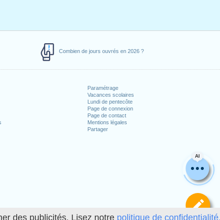
Combien de jours ouvrés en 2026 ?
Paramétrage
Vacances scolaires
Lundi de pentecôte
Page de connexion
Page de contact
s
Mentions légales
Partager
AI
Dé
her des publicités. Lisez notre
politique de confidentialité