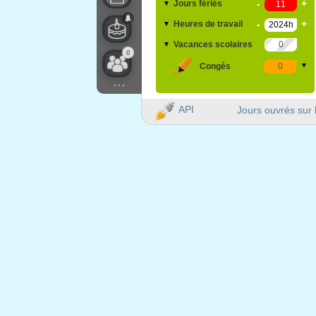
-
+
Jours fériés
▼
-
+
Heures de travail
▼
Vacances scolaires
▼
0
Congés
▼
...
API
Jours ouvrés sur 