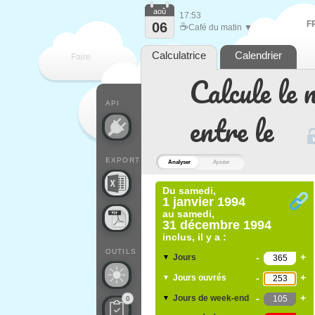
aoû
17:53
F
06
☕
Café du matin ▼
Calculatrice
Calendrier
Faire
Calcule le 
que
API
entre le
EXPORT
Analyser
Ajouter
Du
samedi,
1 janvier 1994
au
samedi,
31 décembre 1994
inclus, il y a :
OUTILS
-
+
Jours
▼
-
+
Jours ouvrés
▼
-
+
Jours de week-end
▼
0