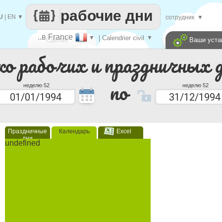
рабочие дни
U
|
EN
▼
сотрудник
▼
..в France
▼
| Calendrier civil
▼
Ваши уста
Сделай
ко рабочих и праздничных 
каждый
по
неделю 52
неделю 52
Праздничные
Календарь
Excel
дни
undefined