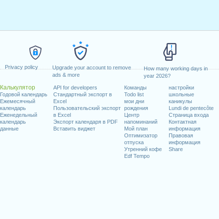
Privacy policy
Upgrade your account to remove
How many working days in
ads & more
year 2026?
Калькулятор
API for developers
Команды
настройки
Годовой календарь
Стандартный экспорт в
Todo list
школьные
Ежемесячный
Excel
мои дни
каникулы
календарь
Пользовательский экспорт
рождения
Lundi de pentecôte
Еженедельный
в Excel
Центр
Страница входа
календарь
Экспорт календаря в PDF
напоминаний
Контактная
данные
Вставить виджет
Мой план
информация
Оптимизатор
Правовая
отпуска
информация
Утренний кофе
Share
Edf Tempo