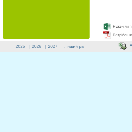
Нужен ли п
Потрібен к
E
2025
|
2026
|
2027
..інший рік