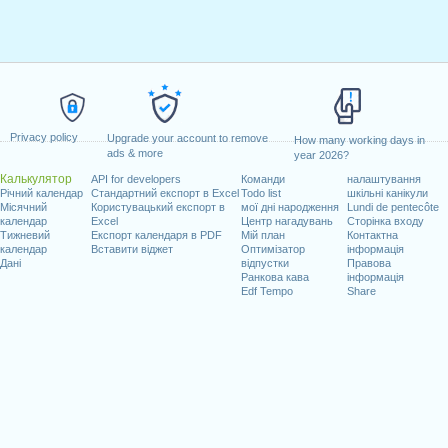
Privacy policy
Upgrade your account to remove
How many working days in
ads & more
year 2026?
Калькулятор
API for developers
Команди
налаштування
Річний календар
Стандартний експорт в Excel
Todo list
шкільні канікули
Місячний
Користувацький експорт в
мої дні народження
Lundi de pentecôte
календар
Excel
Центр нагадувань
Сторінка входу
Тижневий
Експорт календаря в PDF
Мій план
Контактна
календар
Вставити віджет
Оптимізатор
інформація
Дані
відпустки
Правова
Ранкова кава
інформація
Edf Tempo
Share