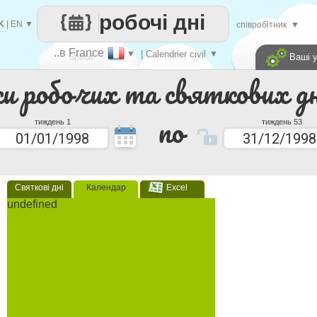
робочі дні
K
|
EN
▼
співробітник
▼
..в France
▼
| Calendrier civil
▼
Ваші 
Зроби
ки робочих та святкових дн
кожен
по
тиждень 1
тиждень 53
Святкові дні
Календар
Excel
undefined