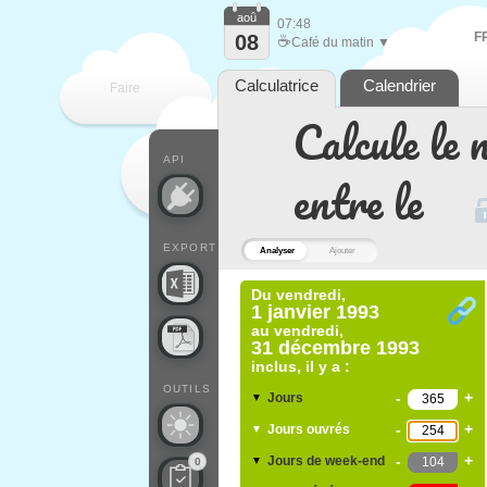
aoû
07:48
F
08
☕
Café du matin ▼
Calculatrice
Calendrier
Faire
Calcule le 
que
API
entre le
EXPORT
Analyser
Ajouter
Du
vendredi,
1 janvier 1993
au
vendredi,
31 décembre 1993
inclus, il y a :
OUTILS
-
+
Jours
▼
-
+
Jours ouvrés
▼
-
+
Jours de week-end
▼
0