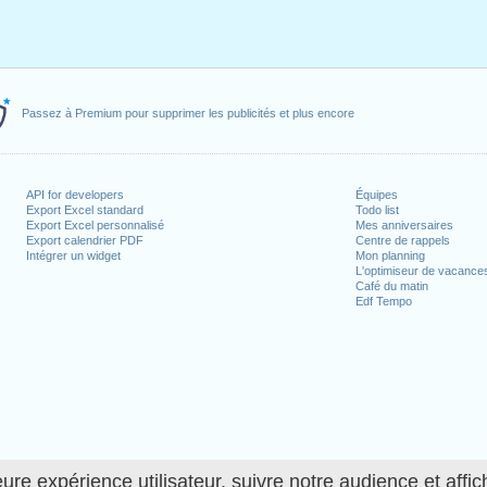
Passez à Premium pour supprimer les publicités et plus encore
API for developers
Équipes
Export Excel standard
Todo list
Export Excel personnalisé
Mes anniversaires
Export calendrier PDF
Centre de rappels
Intégrer un widget
Mon planning
L'optimiseur de vacance
Café du matin
Edf Tempo
ure expérience utilisateur, suivre notre audience et affic