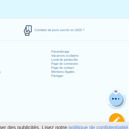
Combien de jours ouvrés en 2026 ?
Paramétrage
Vacances scolaires
Lundi de pentecôte
Page de connexion
Page de contact
s
Mentions légales
Partager
AI
Dé
her des publicités. Lisez notre
politique de confidentialité