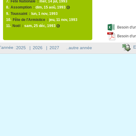
7.
Fête Nationale :
mer, 14 jul, 1993
8.
Assomption :
dim, 15 aoû, 1993
😥
9.
Toussaint :
lun, 1 nov, 1993
10.
Fête de l'Armistice :
jeu, 11 nov, 1993
11.
Noël :
sam, 25 déc, 1993
😥
Besoin d'un
Besoin d'un
E
l'année :
2025
|
2026
|
2027
..autre année