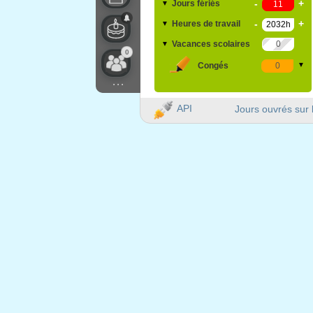
-
+
Jours fériés
▼
-
+
Heures de travail
▼
Vacances scolaires
▼
0
Congés
▼
...
API
Jours ouvrés sur 