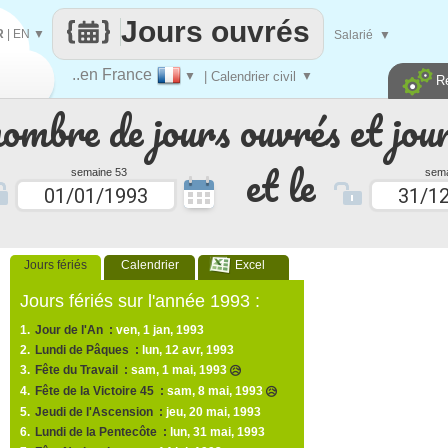
Jours ouvrés
R
|
EN
▼
Salarié
▼
..en France
▼
| Calendrier civil
▼
R
nombre de jours ouvrés et jour
et le
semaine 53
sema
Jours fériés
Calendrier
Excel
Jours fériés sur l'année 1993 :
1.
Jour de l'An :
ven, 1 jan, 1993
2.
Lundi de Pâques :
lun, 12 avr, 1993
3.
Fête du Travail :
sam, 1 mai, 1993
😥
4.
Fête de la Victoire 45 :
sam, 8 mai, 1993
😥
5.
Jeudi de l'Ascension :
jeu, 20 mai, 1993
6.
Lundi de la Pentecôte :
lun, 31 mai, 1993