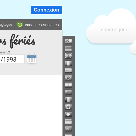
Connexion
églages
vacances scolaires
chaque jour
s fériés
ine 52