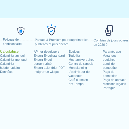
Politique de
Passez à Premium pour supprimer les
Combien de jours ouvrés
confidentialité
publicités et plus encore
en 2026 ?
Calculatrice
API for developers
Équipes
Paramétrage
Calendrier annuel
Export Excel standard
Todo list
Vacances
Calendrier mensuel
Export Excel
Mes anniversaires
scolaires
Calendrier
personnalisé
Centre de rappels
Lundi de
hebdomadaire
Export calendrier PDF
Mon planning
pentecôte
Données
Intégrer un widget
L'optimiseur de
Page de
vacances
connexion
Café du matin
Page de contact
Edf Tempo
Mentions légales
Partager