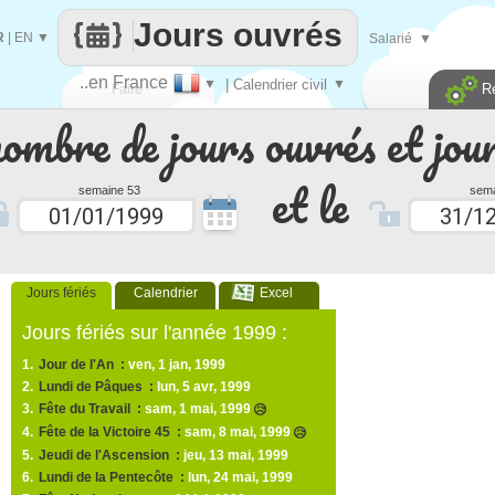
Jours ouvrés
R
|
EN
▼
Salarié
▼
..en France
▼
| Calendrier civil
▼
R
Faire
nombre de jours ouvrés et jour
que
et le
semaine 53
sema
Jours fériés
Calendrier
Excel
Jours fériés sur l'année 1999 :
1.
Jour de l'An :
ven, 1 jan, 1999
2.
Lundi de Pâques :
lun, 5 avr, 1999
3.
Fête du Travail :
sam, 1 mai, 1999
😥
4.
Fête de la Victoire 45 :
sam, 8 mai, 1999
😥
5.
Jeudi de l'Ascension :
jeu, 13 mai, 1999
6.
Lundi de la Pentecôte :
lun, 24 mai, 1999