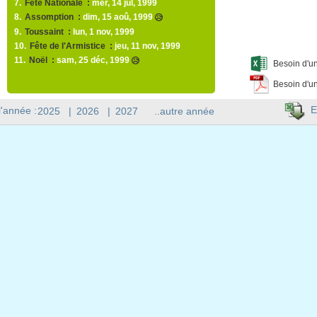
7.
Fête Nationale :
mer, 14 jul, 1999
8.
Assomption :
dim, 15 aoû, 1999
😥
9.
Toussaint :
lun, 1 nov, 1999
10.
Fête de l'Armistice :
jeu, 11 nov, 1999
11.
Noël :
sam, 25 déc, 1999
😥
Besoin d'un
Besoin d'un
E
l'année :
2025
|
2026
|
2027
..autre année