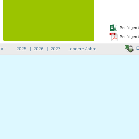
Benötigen 
Benötigen 
E
hr :
2025
|
2026
|
2027
..andere Jahre