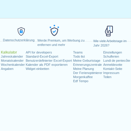
Datenschutzerklärung
Werde Premium, um Werbung zu
Wie viele Arbeitstage im
entfernen und mehr
Jahr 2026?
Kalkulator
API for developers
Teams
Einstellungen
Jahreskalender
Standard-Excel-Export
Todo list
Schulferien
Monatskalender
Benutzerdefinierter Excel-Export
Meine Geburtstage
Lundi de pentecôte
Wochenkalender
Kalender als PDF exportieren
Erinnerungszentrale
Anmeldeseite
Angaben
Widget einbetten
Meine Planung
Kontakt-Seite
Der Ferienoptimierer
Impressum
Morgenkaffee
Teilen
Edf Tempo