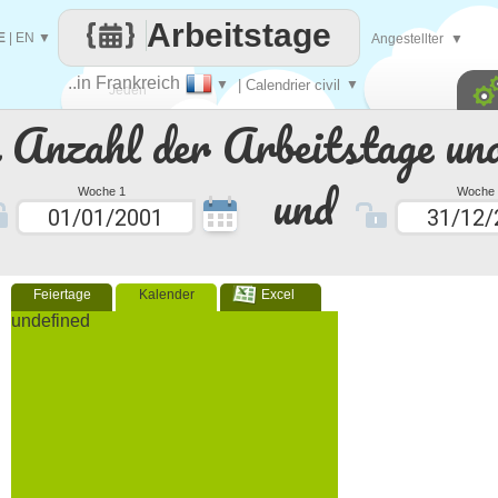
Arbeitstage
E
|
EN
▼
Angestellter
▼
..in Frankreich
▼
| Calendrier civil
▼
Jeden
e Anzahl der Arbeitstage un
Tag
und
Woche 1
Woche 
Feiertage
Kalender
Excel
undefined