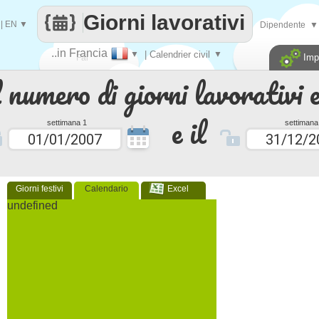
Giorni lavorativi
|
EN
▼
Dipendente
▼
..in Francia
▼
| Calendrier civil
▼
Imp
Fai
 numero di giorni lavorativi e
contare
e il
settimana 1
settimana
Giorni festivi
Calendario
Excel
undefined