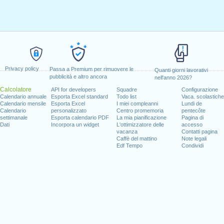
Privacy policy
Passa a Premium per rimuovere le
Quanti giorni lavorativi
pubblicità e altro ancora
nell'anno 2026?
Calcolatore
API for developers
Squadre
Configurazione
Calendario annuale
Esporta Excel standard
Todo list
Vaca. scolastiche
Calendario mensile
Esporta Excel
I miei compleanni
Lundi de
Calendario
personalizzato
Centro promemoria
pentecôte
settimanale
Esporta calendario PDF
La mia pianificazione
Pagina di
Dati
Incorpora un widget
L'ottimizzatore delle
accesso
vacanza
Contatti pagina
Caffè del mattino
Note legali
Edf Tempo
Condividi