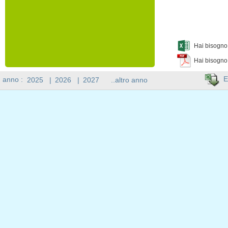
Hai bisogno 
Hai bisogno
E
n anno :
2025
|
2026
|
2027
..altro anno