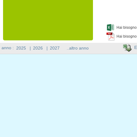
Hai bisogno 
Hai bisogno
E
n anno :
2025
|
2026
|
2027
..altro anno