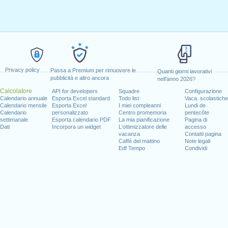
Privacy policy
Passa a Premium per rimuovere le
Quanti giorni lavorativi
pubblicità e altro ancora
nell'anno 2026?
Calcolatore
API for developers
Squadre
Configurazione
Calendario annuale
Esporta Excel standard
Todo list
Vaca. scolastiche
Calendario mensile
Esporta Excel
I miei compleanni
Lundi de
Calendario
personalizzato
Centro promemoria
pentecôte
settimanale
Esporta calendario PDF
La mia pianificazione
Pagina di
Dati
Incorpora un widget
L'ottimizzatore delle
accesso
vacanza
Contatti pagina
Caffè del mattino
Note legali
Edf Tempo
Condividi