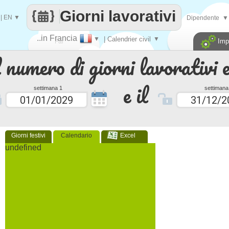
Giorni lavorativi
|
EN
▼
Dipendente
▼
..in Francia
▼
| Calendrier civil
▼
Imp
Fai
 numero di giorni lavorativi e
contare
e il
settimana 1
settimana
Giorni festivi
Calendario
Excel
undefined