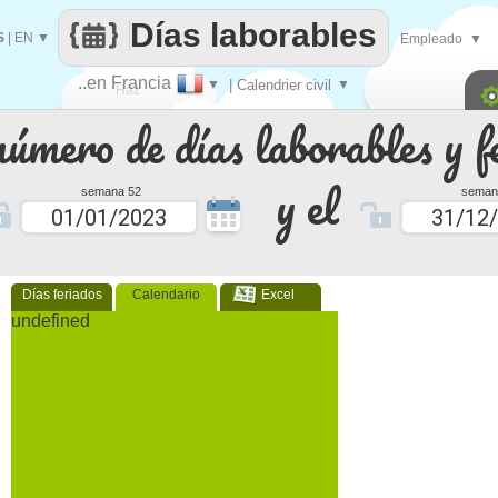
Días laborables
S
|
EN
▼
Empleado
▼
..en Francia
▼
| Calendrier civil
▼
Haz
número de días laborables y f
que
y el
semana 52
seman
Días feriados
Calendario
Excel
undefined