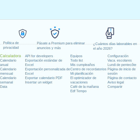
Política de
Pásate a Premium para eliminar
¿Cuántos días laborables en
privacidad
anuncios y más
el año 2026?
Calculadora
API for developers
Equipos
Configuración
Calendario
Exportación estándar de
Todo list
Vaca. escolares
anual
Excel
Mis cumpleaños
Lundi de pentecôte
Calendario
Exportación personalizada de
Centro de recordatorios
Página de inicio de
mensual
Excel
Mi planificación
sesión
Calendario
Exportar calendario PDF
El optimizador de
Página de contacto
semanal
Insertar un widget
vacaciones
Aviso legal
Data
Café de la mañana
Compartir
Edf Tempo