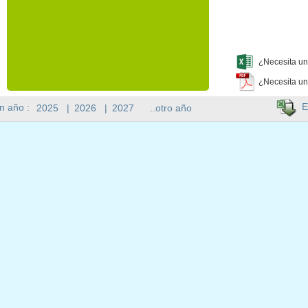
¿Necesita un
¿Necesita un
E
n año :
2025
|
2026
|
2027
..otro año