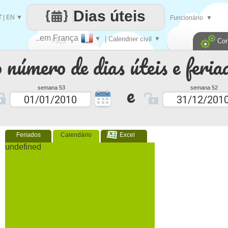
Dias úteis
T
|
EN
▼
Funcionário
▼
..em França
▼
| Calendrier civil
▼
Con
Faça
 número de dias úteis e feria
cada
e
semana 53
semana 52
Feriados
Calendário
Excel
undefined