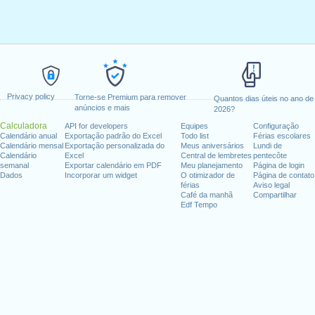
Privacy policy
Torne-se Premium para remover
Quantos dias úteis no ano de
anúncios e mais
2026?
Calculadora
API for developers
Equipes
Configuração
Calendário anual
Exportação padrão do Excel
Todo list
Férias escolares
Calendário mensal
Exportação personalizada do
Meus aniversários
Lundi de
Calendário
Excel
Central de lembretes
pentecôte
semanal
Exportar calendário em PDF
Meu planejamento
Página de login
Dados
Incorporar um widget
O otimizador de
Página de contato
férias
Aviso legal
Café da manhã
Compartilhar
Edf Tempo