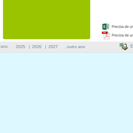
Precisa de u
Precisa de u
E
 ano :
2025
|
2026
|
2027
..outro ano